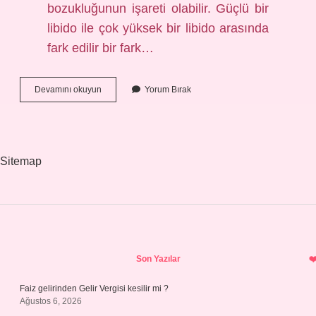
bozukluğunun işareti olabilir. Güçlü bir
libido ile çok yüksek bir libido arasında
fark edilir bir fark…
Ergenlikte
Devamını okuyun
Yorum Bırak
Aşırı
Cinsel
Istek
Neden
Olur
Sitemap
Sidebar
Son Yazılar
Faiz gelirinden Gelir Vergisi kesilir mi ?
Ağustos 6, 2026