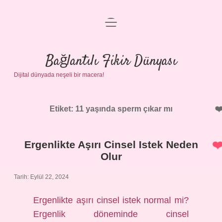
menüyü
Anasayfa
aç
Gizlilik Politikası
Bağlantılı Fikir Dünyası
Dijital dünyada neşeli bir macera!
Yasal Uyarı
Hakkımızda
Etiket:
11 yaşında sperm çıkar mı
Ergenlikte Aşırı Cinsel Istek Neden
Olur
Tarih: Eylül 22, 2024
Ergenlikte aşırı cinsel istek normal mi?
Ergenlik döneminde cinsel