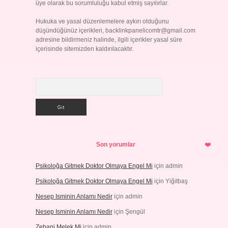
üye olarak bu sorumluluğu kabul etmiş sayılırlar.
Hukuka ve yasal düzenlemelere aykırı olduğunu
düşündüğünüz içerikleri,
backlinkpanelicomtr@gmail.com
adresine bildirmeniz halinde, ilgili içerikler yasal süre
içerisinde sitemizden kaldırılacaktır.
Arama
Son yorumlar
Psikoloğa Gitmek Doktor Olmaya Engel Mi
için
admin
Psikoloğa Gitmek Doktor Olmaya Engel Mi
için
Yiğitbaş
Nesep Isminin Anlamı Nedir
için
admin
Nesep Isminin Anlamı Nedir
için
Şengül
Zebani Melek Mi
için
admin