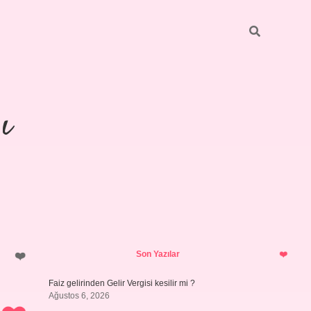
ı
Sidebar
https://ilbetgi
Son Yazılar
Faiz gelirinden Gelir Vergisi kesilir mi ?
Ağustos 6, 2026