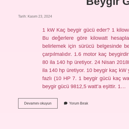
Beygir 
Tarih: Kasım 23, 2024
1 kW Kaç beygir gücü eder? 1 kilowat
Bu değerlere göre kilowatt hesapla
belirlemek için sürücü belgesinde be
çarpılmalıdır. 1.6 motor kaç beygirdir
80 ila 140 hp üretiyor. 24 Nisan 2018B
ila 140 hp üretiyor. 10 beygir kaç k
fazlı (10 HP 7. 1 beygir gücü kaç wat
beygir gücü 9812,5 watt’a eşittir. 1…
Beygir
Devamını okuyun
Yorum Bırak
Gücü
Kaç
Kw