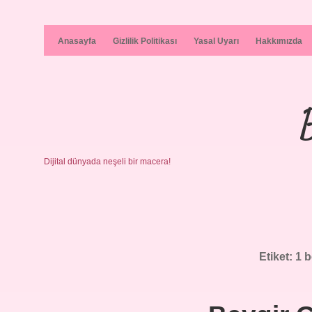
Anasayfa
Gizlilik Politikası
Yasal Uyarı
Hakkımızda
Dijital dünyada neşeli bir macera!
Etiket:
1 b